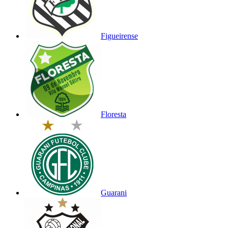
Figueirense
Floresta
Guarani