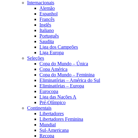
Internacionais
Alemão
Espanhol
Francês
Inglês
Italiano
Português
Saudita
Liga dos Campeões
Liga Europa
Seleções
Copa do Mundo – Única
Copa América
Copa do Mundo – Feminina
Eliminatórias – América do Sul
Eliminatórias – Europa
Eurocopa
Liga das Nações A
Pré-Olímpico
Continentais
Libertadores
Libertadores Feminina
Mundial
Sul-Americana
Recopa