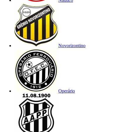
Náutico
Novorizontino
Operário