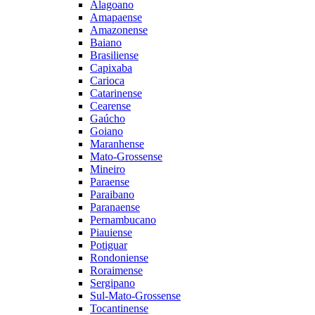
Alagoano
Amapaense
Amazonense
Baiano
Brasiliense
Capixaba
Carioca
Catarinense
Cearense
Gaúcho
Goiano
Maranhense
Mato-Grossense
Mineiro
Paraense
Paraibano
Paranaense
Pernambucano
Piauiense
Potiguar
Rondoniense
Roraimense
Sergipano
Sul-Mato-Grossense
Tocantinense