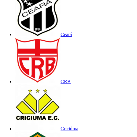
Ceará
CRB
Criciúma