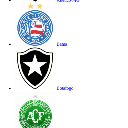
Atlético-MG
Bahia
Botafogo