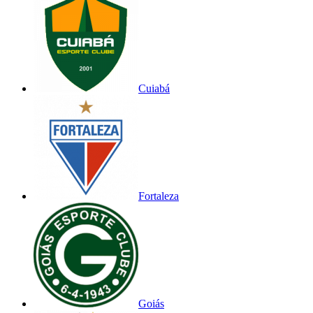
Cuiabá
Fortaleza
Goiás