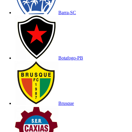
Barra-SC
Botafogo-PB
Brusque