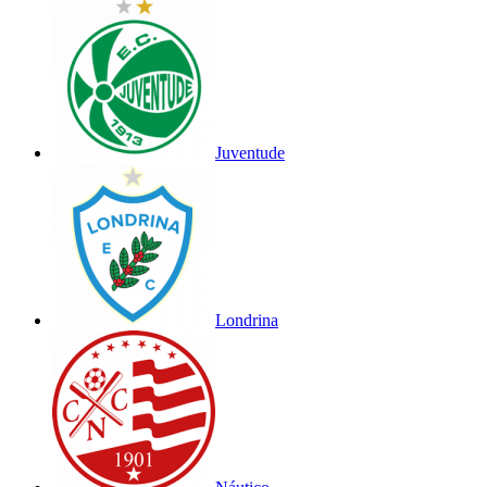
Juventude
Londrina