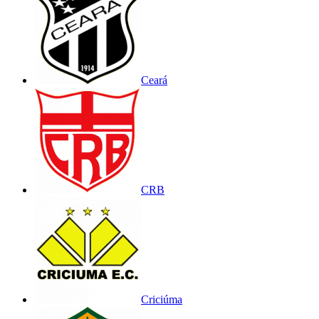
Ceará
CRB
Criciúma