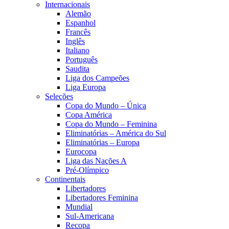
Internacionais
Alemão
Espanhol
Francês
Inglês
Italiano
Português
Saudita
Liga dos Campeões
Liga Europa
Seleções
Copa do Mundo – Única
Copa América
Copa do Mundo – Feminina
Eliminatórias – América do Sul
Eliminatórias – Europa
Eurocopa
Liga das Nações A
Pré-Olímpico
Continentais
Libertadores
Libertadores Feminina
Mundial
Sul-Americana
Recopa