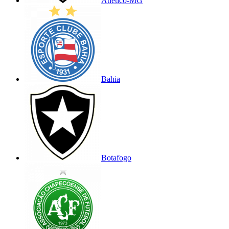
Atlético-MG
Bahia
Botafogo