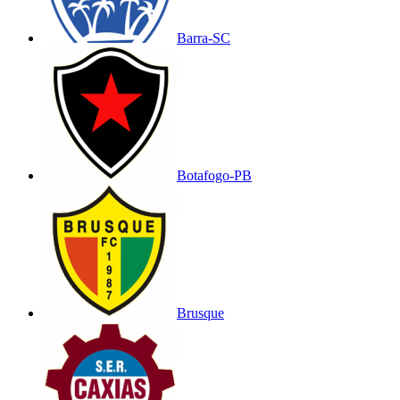
Barra-SC
Botafogo-PB
Brusque