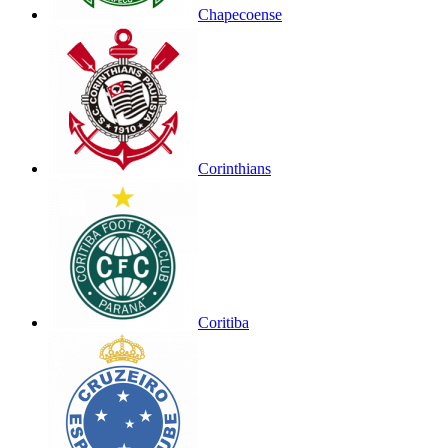
Chapecoense
Corinthians
Coritiba