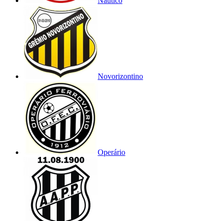
Náutico
Novorizontino
Operário