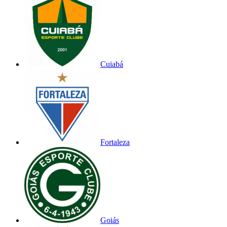
Cuiabá
Fortaleza
Goiás