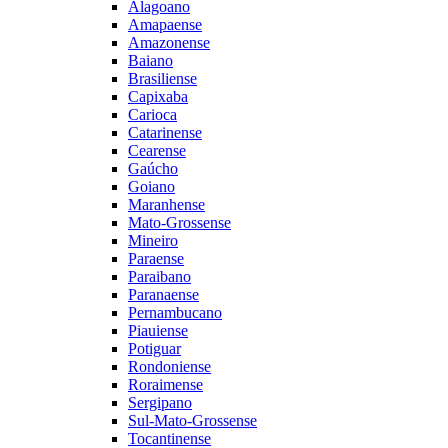
Alagoano
Amapaense
Amazonense
Baiano
Brasiliense
Capixaba
Carioca
Catarinense
Cearense
Gaúcho
Goiano
Maranhense
Mato-Grossense
Mineiro
Paraense
Paraibano
Paranaense
Pernambucano
Piauiense
Potiguar
Rondoniense
Roraimense
Sergipano
Sul-Mato-Grossense
Tocantinense