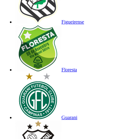
Figueirense
Floresta
Guarani