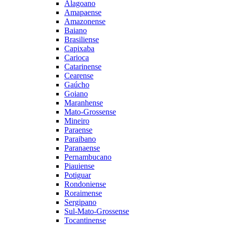
Alagoano
Amapaense
Amazonense
Baiano
Brasiliense
Capixaba
Carioca
Catarinense
Cearense
Gaúcho
Goiano
Maranhense
Mato-Grossense
Mineiro
Paraense
Paraibano
Paranaense
Pernambucano
Piauiense
Potiguar
Rondoniense
Roraimense
Sergipano
Sul-Mato-Grossense
Tocantinense