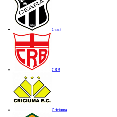
Ceará
CRB
Criciúma