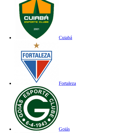
Cuiabá
Fortaleza
Goiás