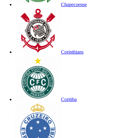
Chapecoense
Corinthians
Coritiba