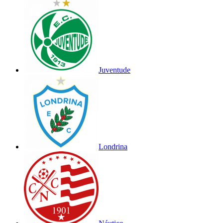
Juventude
Londrina