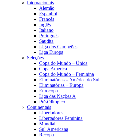
Internacionais
Alemão
Espanhol
Francês
Inglês
Italiano
Português
Saudita
Liga dos Campeões
Liga Europa
Seleções
Copa do Mundo – Única
Copa América
Copa do Mundo – Feminina
Eliminatórias – América do Sul
Eliminatórias – Europa
Eurocopa
Liga das Nações A
Pré-Olímpico
Continentais
Libertadores
Libertadores Feminina
Mundial
Sul-Americana
Recopa