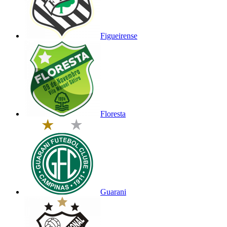
Figueirense
Floresta
Guarani