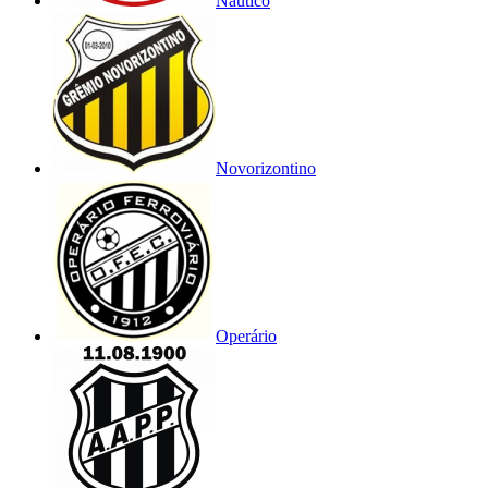
Náutico
Novorizontino
Operário