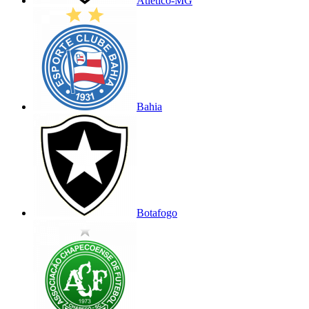
Atlético-MG
Bahia
Botafogo