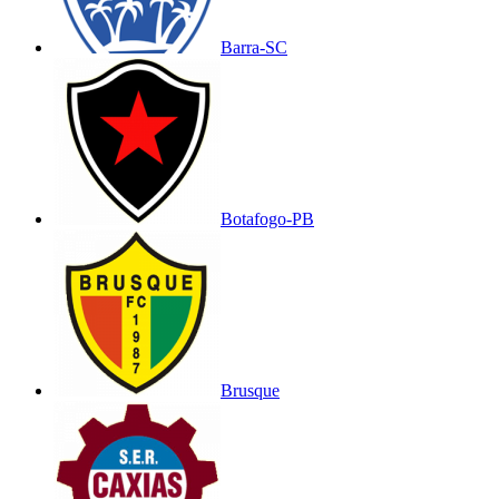
Barra-SC
Botafogo-PB
Brusque