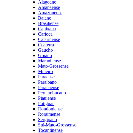
Alagoano
Amapaense
Amazonense
Baiano
Brasiliense
Capixaba
Carioca
Catarinense
Cearense
Gaúcho
Goiano
Maranhense
Mato-Grossense
Mineiro
Paraense
Paraibano
Paranaense
Pernambucano
Piauiense
Potiguar
Rondoniense
Roraimense
Sergipano
Sul-Mato-Grossense
Tocantinense