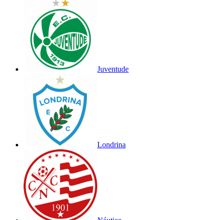
Juventude
Londrina