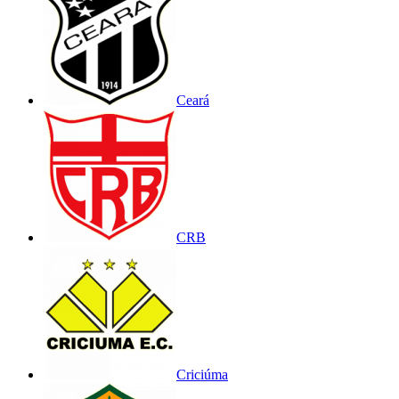
Ceará
CRB
Criciúma