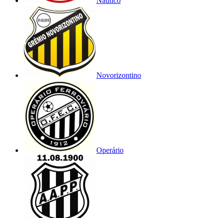
Náutico
Novorizontino
Operário