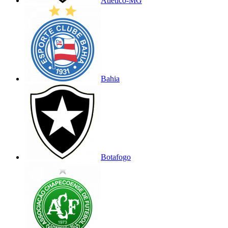
Atlético-MG
Bahia
Botafogo