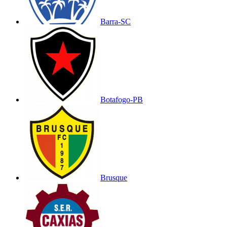
Barra-SC
Botafogo-PB
Brusque