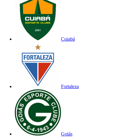
Cuiabá
Fortaleza
Goiás