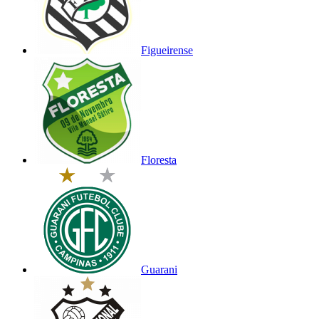
Figueirense
Floresta
Guarani