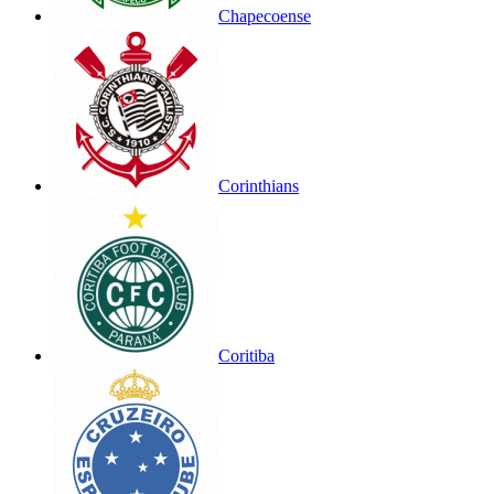
Chapecoense
Corinthians
Coritiba