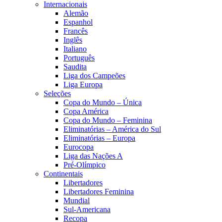
Internacionais
Alemão
Espanhol
Francês
Inglês
Italiano
Português
Saudita
Liga dos Campeões
Liga Europa
Seleções
Copa do Mundo – Única
Copa América
Copa do Mundo – Feminina
Eliminatórias – América do Sul
Eliminatórias – Europa
Eurocopa
Liga das Nações A
Pré-Olímpico
Continentais
Libertadores
Libertadores Feminina
Mundial
Sul-Americana
Recopa