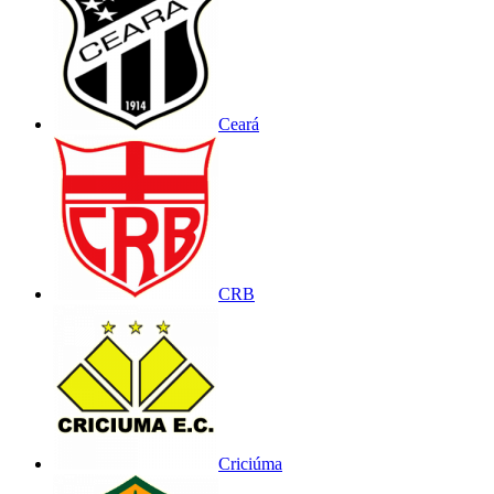
Ceará
CRB
Criciúma