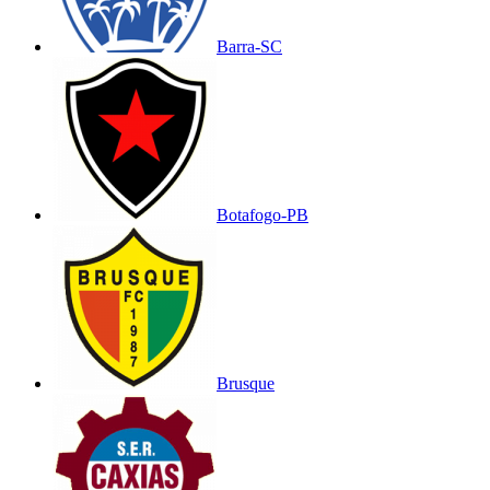
Barra-SC
Botafogo-PB
Brusque