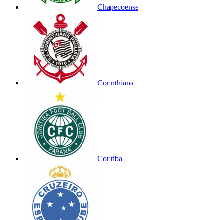
Chapecoense
Corinthians
Coritiba