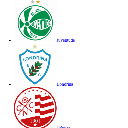
Juventude
Londrina