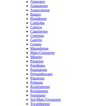
Alagoano
Amapaense
Amazonense
Baiano
Brasiliense
Capixaba
Carioca
Catarinense
Cearense
Gaúcho
Goiano
Maranhense
Mato-Grossense
Mineiro
Paraense
Paraibano
Paranaense
Pernambucano
Piauiense
Potiguar
Rondoniense
Roraimense
Sergipano
Sul-Mato-Grossense
Tocantinense