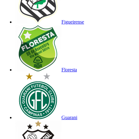
Figueirense
Floresta
Guarani