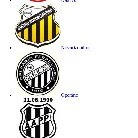
Náutico
Novorizontino
Operário