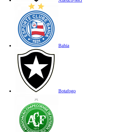
Atlético-MG
Bahia
Botafogo