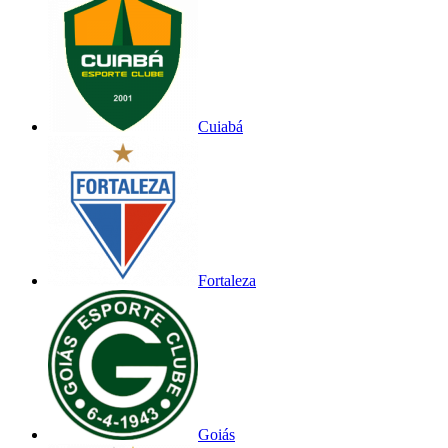
Cuiabá
Fortaleza
Goiás