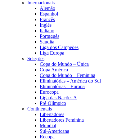
Internacionais
Alemão
Espanhol
Francês
Inglês
Italiano
Português
Saudita
Liga dos Campeões
Liga Europa
Seleções
Copa do Mundo – Única
Copa América
Copa do Mundo – Feminina
Eliminatórias – América do Sul
Eliminatórias – Europa
Eurocopa
Liga das Nações A
Pré-Olímpico
Continentais
Libertadores
Libertadores Feminina
Mundial
Sul-Americana
Recopa