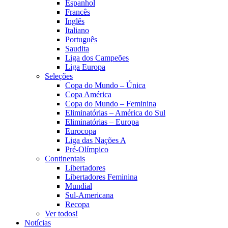
Espanhol
Francês
Inglês
Italiano
Português
Saudita
Liga dos Campeões
Liga Europa
Seleções
Copa do Mundo – Única
Copa América
Copa do Mundo – Feminina
Eliminatórias – América do Sul
Eliminatórias – Europa
Eurocopa
Liga das Nações A
Pré-Olímpico
Continentais
Libertadores
Libertadores Feminina
Mundial
Sul-Americana
Recopa
Ver todos!
Notícias