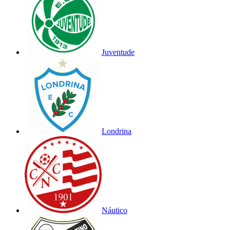
Juventude
Londrina
Náutico