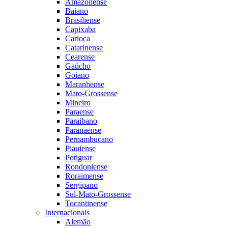
Amazonense
Baiano
Brasiliense
Capixaba
Carioca
Catarinense
Cearense
Gaúcho
Goiano
Maranhense
Mato-Grossense
Mineiro
Paraense
Paraibano
Paranaense
Pernambucano
Piauiense
Potiguar
Rondoniense
Roraimense
Sergipano
Sul-Mato-Grossense
Tocantinense
Internacionais
Alemão