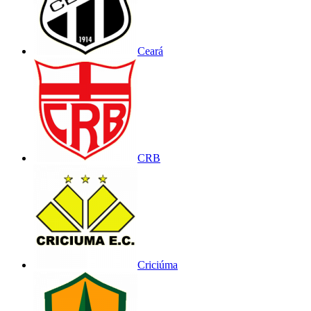
Ceará
CRB
Criciúma