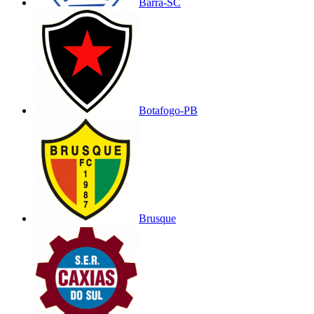
Barra-SC
Botafogo-PB
Brusque