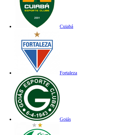
Cuiabá
Fortaleza
Goiás